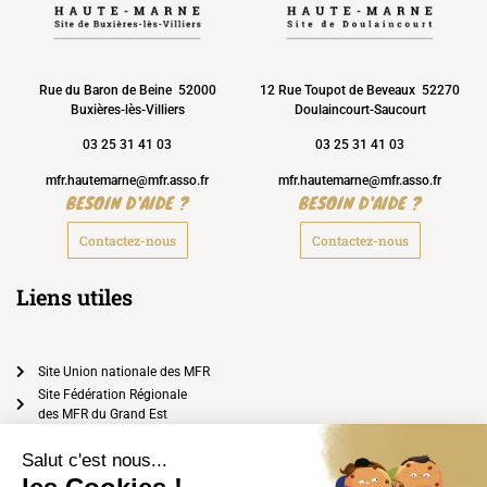
Rue du Baron de Beine 52000
12 Rue Toupot de Beveaux 52270
Buxières-lès-Villiers
Doulaincourt-Saucourt
03 25 31 41 03
03 25 31 41 03
mfr.hautemarne@mfr.asso.fr
mfr.hautemarne@mfr.asso.fr
BESOIN D'AIDE ?
BESOIN D'AIDE ?
Contactez-nous
Contactez-nous
Liens utiles
Site Union nationale des MFR
Site Fédération Régionale
des MFR du Grand Est
Foire aux questions
Documents à télécharger
Location / Hébergement